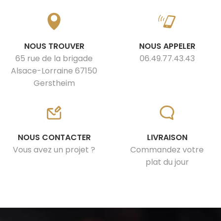
NOUS TROUVER
NOUS APPELER
65 rue de la brigade
06.49.77.43.43
Alsace-Lorraine 67150
Gerstheim
NOUS CONTACTER
LIVRAISON
Vous avez un projet ?
Commandez votre
plat du jour